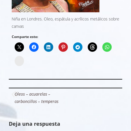
Niña en Londres. Oleo, espátula y acrílicos metálicos sobre
canvas
Comparte esto:
Instagram
Navegación
Oleos – acuarelas –
de
carboncillos – temperas
entradas
Deja una respuesta