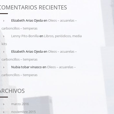
COMENTARIOS RECIENTES
Elizabeth Arias Ojeda
en
Oleos – acuarelas –
carboncillos – temperas
Lenny Pito-Bonilla
en
Libros, periódicos, media
kits
Elizabeth Arias Ojeda
en
Oleos – acuarelas –
carboncillos – temperas
Nubia tobar vinasco
en
Oleos – acuarelas –
carboncillos – temperas
ARCHIVOS
marzo 2016
noviembre 2015