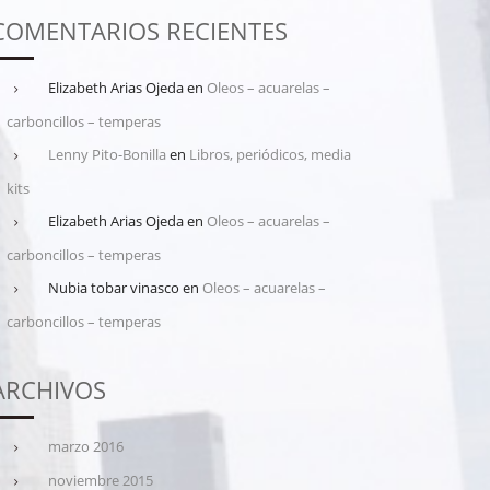
COMENTARIOS RECIENTES
Elizabeth Arias Ojeda
en
Oleos – acuarelas –
carboncillos – temperas
Lenny Pito-Bonilla
en
Libros, periódicos, media
kits
Elizabeth Arias Ojeda
en
Oleos – acuarelas –
carboncillos – temperas
Nubia tobar vinasco
en
Oleos – acuarelas –
carboncillos – temperas
ARCHIVOS
marzo 2016
noviembre 2015