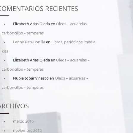
COMENTARIOS RECIENTES
Elizabeth Arias Ojeda
en
Oleos – acuarelas –
carboncillos – temperas
Lenny Pito-Bonilla
en
Libros, periódicos, media
kits
Elizabeth Arias Ojeda
en
Oleos – acuarelas –
carboncillos – temperas
Nubia tobar vinasco
en
Oleos – acuarelas –
carboncillos – temperas
ARCHIVOS
marzo 2016
noviembre 2015